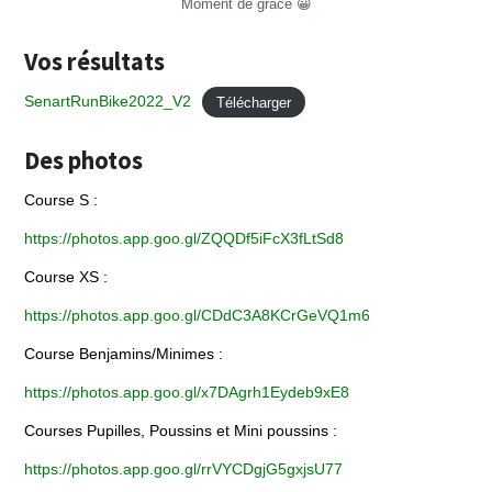
Moment de grâce 😀
Vos résultats
SenartRunBike2022_V2
Télécharger
Des photos
Course S :
https://photos.app.goo.gl/ZQQDf5iFcX3fLtSd8
Course XS :
https://photos.app.goo.gl/CDdC3A8KCrGeVQ1m6
Course Benjamins/Minimes :
https://photos.app.goo.gl/x7DAgrh1Eydeb9xE8
Courses Pupilles, Poussins et Mini poussins :
https://photos.app.goo.gl/rrVYCDgjG5gxjsU77