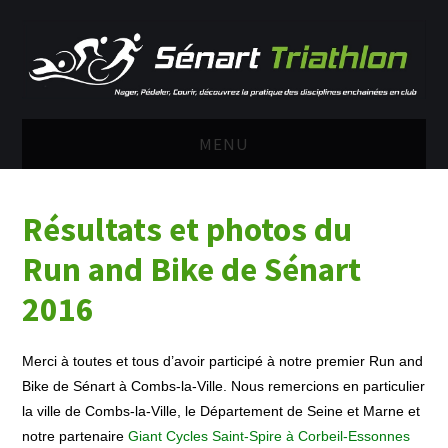
MENU
ACCUEIL
Résultats et photos du
LE CLUB
Run and Bike de Sénart
RUN AND BIKE DE
2016
SENART 2025
Merci à toutes et tous d’avoir participé à notre premier Run and
Bike de Sénart à Combs-la-Ville. Nous remercions en particulier
SAISON 2026 – 2027
la ville de Combs-la-Ville, le Département de Seine et Marne et
notre partenaire
Giant Cycles Saint-Spire à Corbeil-Essonnes
ADULTES