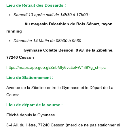
Lieu de Retrait des Dossards :
ÉCOLE DE TRIATHLON
Samedi 13 après midi de 14h30 à 17h00 :
Au magasin Décathlon de Bois Sénart, rayon
ORGANISATIONS
running
Dimanche 14 Matin de 08h00 à 9h30 :
CONTACTS
Gymnase Colette Besson, 8 Av. de la Zibeline,
77240 Cesson
https://maps.app.goo.gl/ZnbMfy6vcExFW4if9?g_st=ipc
Lieu de Stationnement :
Avenue de la Zibeline entre le Gymnase et le Départ de La
Course
Lieu de départ de la course :
Fléché depuis le Gymnase
3-4 All. du Hêtre, 77240 Cesson (merci de ne pas stationner ni