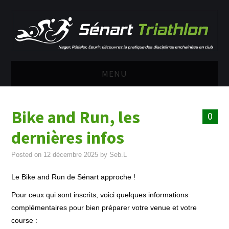
MENU
ACCUEIL
Bike and Run, les
0
LE CLUB
dernières infos
RUN AND BIKE DE
Posted on
12 décembre 2025
by
Seb.L
SENART 2025
Le Bike and Run de Sénart approche !
Pour ceux qui sont inscrits, voici quelques informations
SAISON 2026 – 2027
complémentaires pour bien préparer votre venue et votre
course :
ADULTES